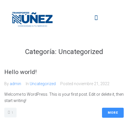
Categoría:
Uncategorized
Hello world!
By
admin
In
Uncategorized
Posted
noviembre 21, 2022
Welcome to WordPress. This is your first post. Edit or delete it, then
start writing!
1
MORE